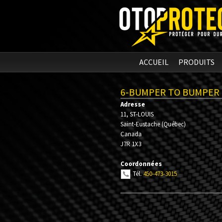
ACCUEIL
PRODUITS
6-BUMPER TO BUMPER
Adresse
11, ST-LOUIS
Saint-Eustache
(
Québec
)
Canada
J7R 1X3
Coordonnées
Tél.
450-473-3015