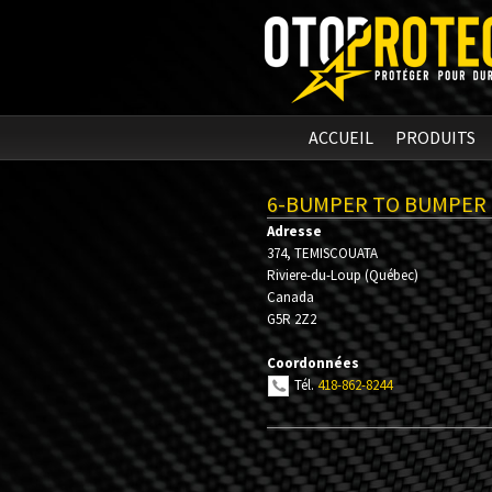
ACCUEIL
PRODUITS
6-BUMPER TO BUMPER 
Adresse
374, TEMISCOUATA
Riviere-du-Loup
(
Québec
)
Canada
G5R 2Z2
Coordonnées
Tél.
418-862-8244