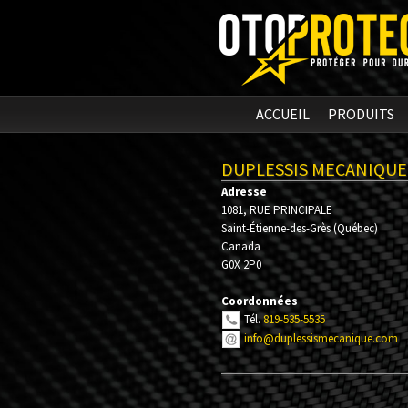
ACCUEIL
PRODUITS
DUPLESSIS MECANIQUE
Adresse
1081, RUE PRINCIPALE
Saint-Étienne-des-Grès
(
Québec
)
Canada
G0X 2P0
Coordonnées
Tél.
819-535-5535
info@duplessismecanique.com